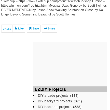
Sketchup – https://www.sketchup.com/products/sketchup-shop Lumion –
https://lumion.com/free-trial.html Музыка: Days Gone by by Scott Holmes
RIVER MEDITATION by Jason Shaw Walking Barefoot on Grass by Kai
Engel Beyond Something Beautiful by Scott Holmes
27,082
Like
Save
Share
EZDIY Projects
DIY arcade projects
(184)
DIY backyard projects
(374)
DIY bedroom projects
(588)