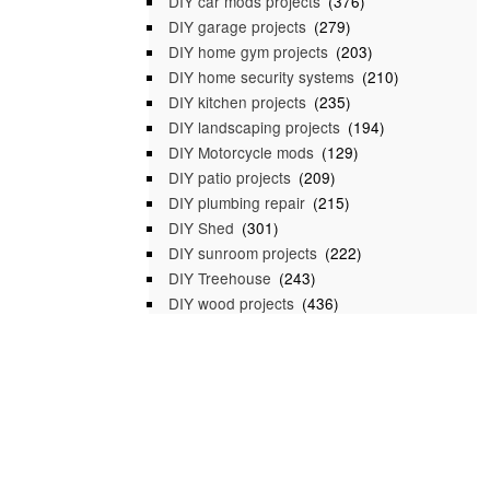
DIY car mods projects
(376)
DIY garage projects
(279)
DIY home gym projects
(203)
DIY home security systems
(210)
DIY kitchen projects
(235)
DIY landscaping projects
(194)
DIY Motorcycle mods
(129)
DIY patio projects
(209)
DIY plumbing repair
(215)
DIY Shed
(301)
DIY sunroom projects
(222)
DIY Treehouse
(243)
DIY wood projects
(436)