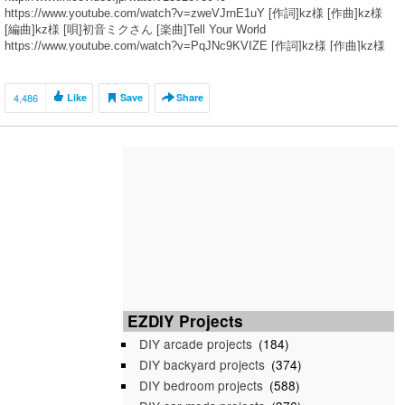
https://www.youtube.com/watch?v=zweVJrnE1uY [作詞]kz様 [作曲]kz様
[編曲]kz様 [唄]初音ミクさん [楽曲]Tell Your World
https://www.youtube.com/watch?v=PqJNc9KVIZE [作詞]kz様 [作曲]kz様
[編曲]kz様 [唄]初音ミクさん [楽曲]てってってー
http://www.nicovideo.jp/watch/sm3505467 [唄]初音ミクさん 「初音ミク」
はクリプトン・フューチャー・メディア株式会社の著作物です。 ©
4,486
Like
Save
Share
Crypton Future Media, INC. www.piapro.net 「SEGA feat. HATSUNE
MIKU Project」 © SEGA 記載の商品名および社名は各社の登録商標で
す。
EZDIY Projects
DIY arcade projects
(184)
DIY backyard projects
(374)
DIY bedroom projects
(588)