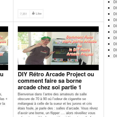
DI
DI
DI
7,351
Like
DI
DI
DI
D
DI
DI
DI
ou
DIY Rétro Arcade Project ou
comment faire sa borne
arcade chez soi partie 1
e,
Bienvenue dans l’antre des amateurs de salle
las +
obscure de 70 à 90 où l’odeur de cigarette se
r la
mélangeai à celle de la sueur et les jurons et cris
étais foule, je parle des : salles d’arcade. Vous rêvez
d’avoir une borne, un flipper …. alors réveillez vous