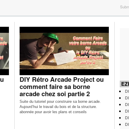
Submi
ou
DIY Rétro Arcade Project ou
EZD
comment faire sa borne
DI
arcade chez soi partie 2
DI
Suite du tutoriel pour construire sa borne arcade.
DI
Aujourd’hui le travail du bois et de la structure.
DI
abonnée pour avoir les plans et conseils
DI
DI