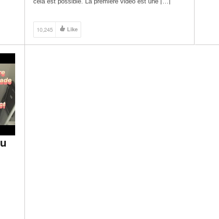
cela est possible. La première vidéo est une […]
10,245
Like
ou