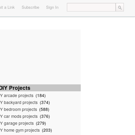
t a Link
Subscribe
Sign In
IY Projects
Y arcade projects
(184)
Y backyard projects
(374)
Y bedroom projects
(588)
Y car mods projects
(376)
Y garage projects
(279)
Y home gym projects
(203)