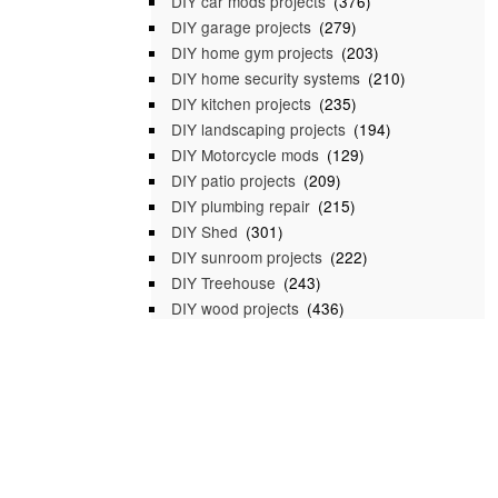
DIY car mods projects
(376)
DIY garage projects
(279)
DIY home gym projects
(203)
DIY home security systems
(210)
DIY kitchen projects
(235)
DIY landscaping projects
(194)
DIY Motorcycle mods
(129)
DIY patio projects
(209)
DIY plumbing repair
(215)
DIY Shed
(301)
DIY sunroom projects
(222)
DIY Treehouse
(243)
DIY wood projects
(436)