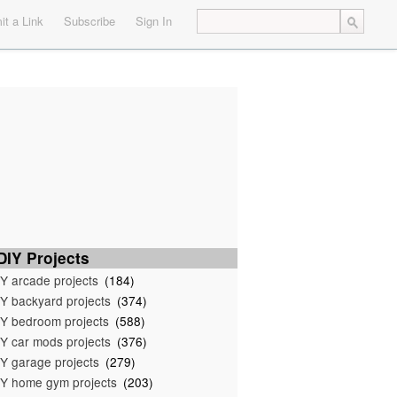
t a Link
Subscribe
Sign In
IY Projects
Y arcade projects
(184)
Y backyard projects
(374)
Y bedroom projects
(588)
Y car mods projects
(376)
Y garage projects
(279)
Y home gym projects
(203)